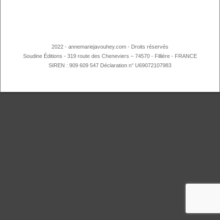
2022 - annemariejavouhey.com - Droits réservés
Soudine Éditions - 319 route des Cheneviers – 74570 - Fillière - FRANCE
SIREN : 909 609 547 Déclaration n° U69072107983