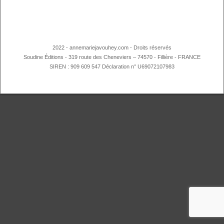
2022 - annemariejavouhey.com - Droits réservés
Soudine Éditions - 319 route des Cheneviers – 74570 - Fillière - FRANCE
SIREN : 909 609 547 Déclaration n° U69072107983